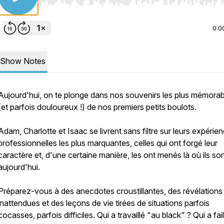
Use Left/Right to seek, Home/End to jump to start o
0:0
Show Notes
Aujourd'hui, on te plonge dans nos souvenirs les plus mémorab
(et parfois douloureux !) de nos premiers petits boulots.
Adam, Charlotte et Isaac se livrent sans filtre sur leurs expérie
professionnelles les plus marquantes, celles qui ont forgé leur
caractère et, d'une certaine manière, les ont menés là où ils so
aujourd'hui.
Préparez-vous à des anecdotes croustillantes, des révélations
inattendues et des leçons de vie tirées de situations parfois
cocasses, parfois difficiles. Qui a travaillé "au black" ? Qui a faill