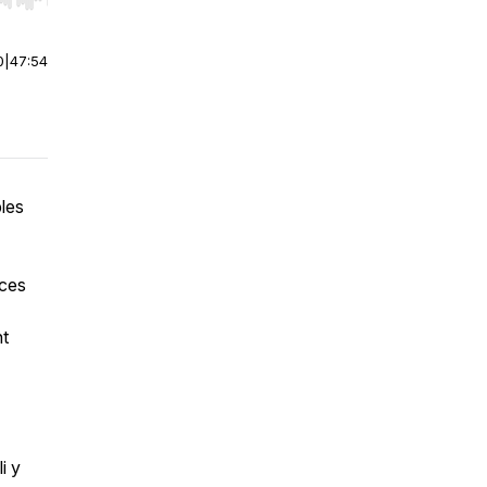
r end. Hold shift to jump forward or backward.
0
|
47:54
les
nces
nt
i y