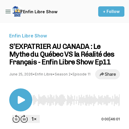
+ Follow
Enfin Libre Show
Enfin Libre Show
S’EXPATRIER AU CANADA : Le
Mythe du Québec VS la Réalité des
Français - Enfin Libre Show Ep11
Share
June 25, 2026
•
Enfin Libre
•
Season 2
•
Episode 11
Use Left/Right to seek, Home/End to jump to st
0:00
|
46:01