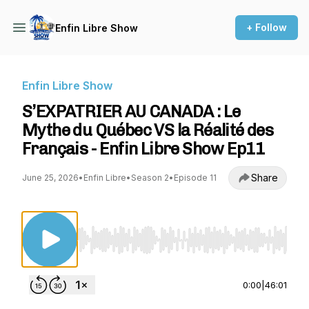
+ Follow
Enfin Libre Show
Enfin Libre Show
S’EXPATRIER AU CANADA : Le
Mythe du Québec VS la Réalité des
Français - Enfin Libre Show Ep11
Share
June 25, 2026
•
Enfin Libre
•
Season 2
•
Episode 11
Use Left/Right to seek, Home/End to jump to st
0:00
|
46:01